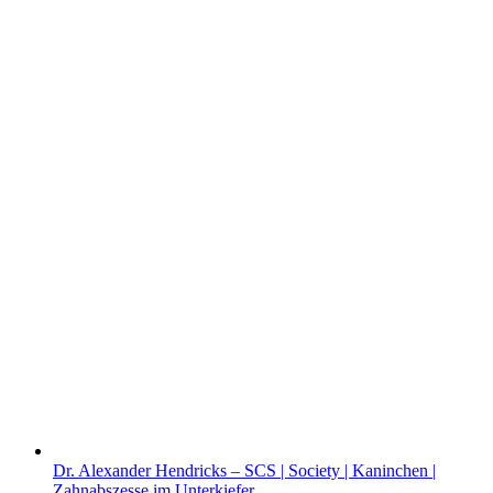
Dr. Alexander Hendricks – SCS | Society | Kaninchen |
Zahnabszesse im Unterkiefer