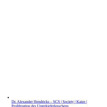
Dr. Alexander Hendricks – SCS | Society | Katze |
Proliferation des Unterkieferknochens