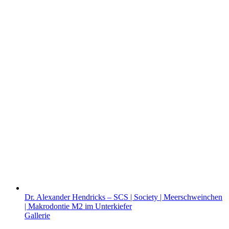
Dr. Alexander Hendricks – SCS | Society | Meerschweinchen
| Makrodontie M2 im Unterkiefer
Gallerie